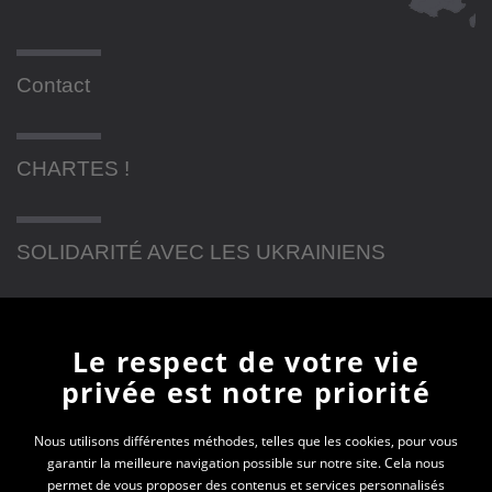
Contact
CHARTES !
SOLIDARITÉ AVEC LES UKRAINIENS
Newsletter
Le respect de votre vie
privée est notre priorité
En vous inscrivant à la newsletter, vous recevrez
toutes les actualités des PEP 74
Nous utilisons différentes méthodes, telles que les cookies, pour vous
garantir la meilleure navigation possible sur notre site. Cela nous
permet de vous proposer des contenus et services personnalisés
Votre e-mail*