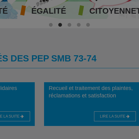
TÉ
ÉGALITÉ
CITOYENNE
S DES PEP SMB 73-74
idaires
Recueil et traitement des plaintes,
réclamations et satisfaction
RE LA SUITE
LIRE LA SUITE