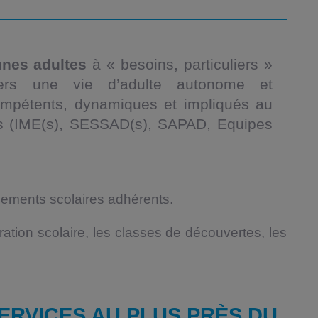
unes adultes
à « besoins, particuliers »
ers une vie d’adulte autonome et
ompétents, dynamiques et impliqués au
ces (IME(s), SESSAD(s), SAPAD, Equipes
sements scolaires adhérents.
ation scolaire, les classes de découvertes, les
ERVICES AU PLUS PRÈS DU