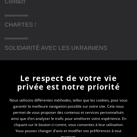
Contact
CHARTES !
SOLIDARITÉ AVEC LES UKRAINIENS
Newsletter
Le respect de votre vie
privée est notre priorité
En vous inscrivant à la newsletter, vous recevrez
toutes les actualités des PEP 74
Nous utilisons différentes méthodes, telles que les cookies, pour vous
garantir la meilleure navigation possible sur notre site. Cela nous
permet de vous proposer des contenus et services personnalisés
Votre e-mail*
ainsi que d'en analyser le trafic pour améliorer votre expérience. En
cliquant sur le bouton ci-contre, vous consentez à leur utilisation.
Vous pouvez changer d'avis et modifier vos préférences à tout
moment.