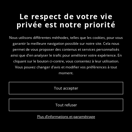
Newsletter
Le respect de votre vie
privée est notre priorité
En vous inscrivant à la newsletter, vous recevrez
toutes les actualités des PEP 74
Nous utilisons différentes méthodes, telles que les cookies, pour vous
garantir la meilleure navigation possible sur notre site. Cela nous
Votre e-mail*
permet de vous proposer des contenus et services personnalisés
ainsi que d'en analyser le trafic pour améliorer votre expérience. En
cliquant sur le bouton ci-contre, vous consentez à leur utilisation.
Vous pouvez changer d'avis et modifier vos préférences à tout
moment.
Tout accepter
Tout refuser
Plan du site
Données personnelles
Mentions légales
Glossaire
Plus d’informations et paramétrage