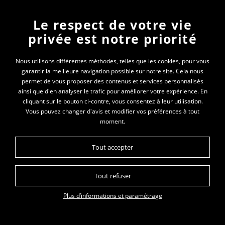
Newsletter
Le respect de votre vie
privée est notre priorité
En vous inscrivant à la newsletter, vous recevrez
toutes les actualités des PEP 74
Nous utilisons différentes méthodes, telles que les cookies, pour vous
garantir la meilleure navigation possible sur notre site. Cela nous
permet de vous proposer des contenus et services personnalisés
Votre e-mail*
ainsi que d'en analyser le trafic pour améliorer votre expérience. En
cliquant sur le bouton ci-contre, vous consentez à leur utilisation.
Vous pouvez changer d'avis et modifier vos préférences à tout
moment.
Tout accepter
Tout refuser
Plan du site
Données personnelles
Mentions légales
Glossaire
Plus d’informations et paramétrage