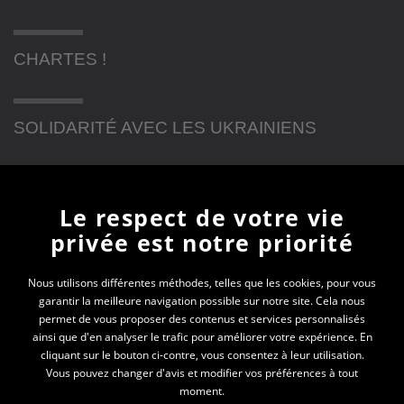
CHARTES !
SOLIDARITÉ AVEC LES UKRAINIENS
Newsletter
Le respect de votre vie
privée est notre priorité
En vous inscrivant à la newsletter, vous recevrez
toutes les actualités des PEP 74
Nous utilisons différentes méthodes, telles que les cookies, pour vous
garantir la meilleure navigation possible sur notre site. Cela nous
Votre e-mail*
permet de vous proposer des contenus et services personnalisés
ainsi que d'en analyser le trafic pour améliorer votre expérience. En
cliquant sur le bouton ci-contre, vous consentez à leur utilisation.
Vous pouvez changer d'avis et modifier vos préférences à tout
moment.