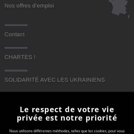
Nos offres d’emploi
Contact
CHARTES !
SOLIDARITÉ AVEC LES UKRAINIENS
Newsletter
Le respect de votre vie
privée est notre priorité
En vous inscrivant à la newsletter, vous recevrez
toutes les actualités des PEP 74
Nous utilisons différentes méthodes, telles que les cookies, pour vous