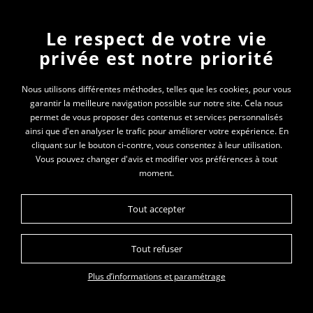
Newsletter
Le respect de votre vie
privée est notre priorité
En vous inscrivant à la newsletter, vous recevrez
toutes les actualités des PEP 74
Nous utilisons différentes méthodes, telles que les cookies, pour vous
garantir la meilleure navigation possible sur notre site. Cela nous
Votre e-mail*
permet de vous proposer des contenus et services personnalisés
ainsi que d'en analyser le trafic pour améliorer votre expérience. En
cliquant sur le bouton ci-contre, vous consentez à leur utilisation.
Vous pouvez changer d'avis et modifier vos préférences à tout
moment.
Tout accepter
Tout refuser
Plan du site
Données personnelles
Mentions légales
Glossaire
Plus d’informations et paramétrage