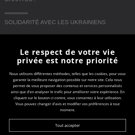
SOLIDARITÉ AVEC LES UKRAINIENS
Newsletter
Le respect de votre vie
privée est notre priorité
En vous inscrivant à la newsletter, vous recevrez
toutes les actualités des PEP 74
Nous utilisons différentes méthodes, telles que les cookies, pour vous
garantir la meilleure navigation possible sur notre site. Cela nous
permet de vous proposer des contenus et services personnalisés
Votre e-mail*
ainsi que d'en analyser le trafic pour améliorer votre expérience. En
cliquant sur le bouton ci-contre, vous consentez à leur utilisation.
Vous pouvez changer d'avis et modifier vos préférences à tout
moment.
Tout accepter