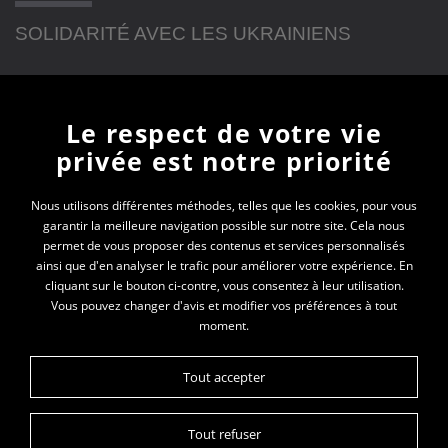
SOLIDARITÉ AVEC LES UKRAINIENS
Newsletter
Le respect de votre vie
privée est notre priorité
En vous inscrivant à la newsletter, vous recevrez
toutes les actualités des PEP 74
Nous utilisons différentes méthodes, telles que les cookies, pour vous
garantir la meilleure navigation possible sur notre site. Cela nous
Votre e-mail*
permet de vous proposer des contenus et services personnalisés
ainsi que d'en analyser le trafic pour améliorer votre expérience. En
cliquant sur le bouton ci-contre, vous consentez à leur utilisation.
Vous pouvez changer d'avis et modifier vos préférences à tout
moment.
Tout accepter
Tout refuser
Plan du site
Données personnelles
Mentions légales