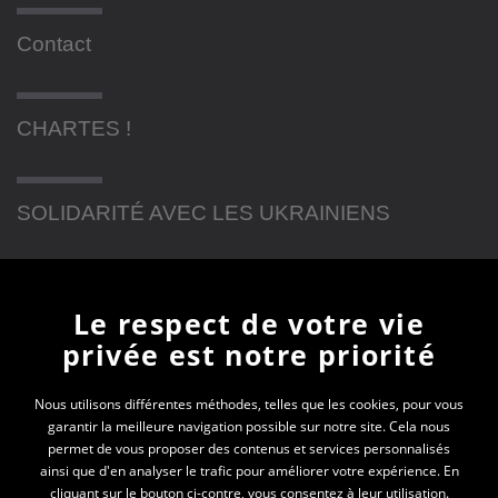
Contact
CHARTES !
SOLIDARITÉ AVEC LES UKRAINIENS
Newsletter
Le respect de votre vie
privée est notre priorité
En vous inscrivant à la newsletter, vous recevrez
toutes les actualités des PEP 74
Nous utilisons différentes méthodes, telles que les cookies, pour vous
garantir la meilleure navigation possible sur notre site. Cela nous
Votre e-mail*
permet de vous proposer des contenus et services personnalisés
ainsi que d'en analyser le trafic pour améliorer votre expérience. En
cliquant sur le bouton ci-contre, vous consentez à leur utilisation.