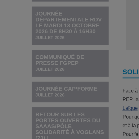
JOURNÉE
DÉPARTEMENTALE RDV
LE MARDI 13 OCTOBRE
2026 DE 8H30 À 16H30
JUILLET 2026
COMMUNIQUÉ DE
PRESSE FGPEP
JUILLET 2026
SOLI
JOURNÉE CAP’FORME
Face à 
JUILLET 2026
PEP es
Laïque
RETOUR SUR LES
Pour qu
PORTES OUVERTES DU
et à la
SAAAS/PÔLE
SOLIDARITÉ À VOGLANS
Pour fa
(73) !