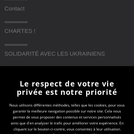
Contact
CHARTES !
SOLIDARITÉ AVEC LES UKRAINIENS
Newsletter
Le respect de votre vie
privée est notre priorité
En vous inscrivant à la newsletter, vous recevrez
toutes les actualités des PEP 74
Nous utilisons différentes méthodes, telles que les cookies, pour vous
garantir la meilleure navigation possible sur notre site. Cela nous
permet de vous proposer des contenus et services personnalisés
Votre e-mail*
ainsi que d'en analyser le trafic pour améliorer votre expérience. En
cliquant sur le bouton ci-contre, vous consentez à leur utilisation.