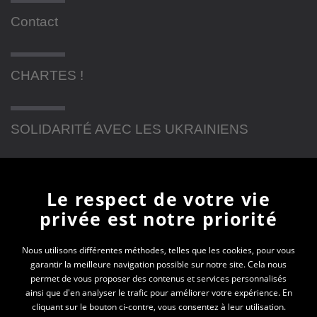
Contact
CHARTES !
SOLIDARITÉ AVEC LES UKRAINIENS
Newsletter
Le respect de votre vie
privée est notre priorité
En vous inscrivant à la newsletter, vous recevrez
toutes les actualités des PEP 74
Nous utilisons différentes méthodes, telles que les cookies, pour vous
garantir la meilleure navigation possible sur notre site. Cela nous
permet de vous proposer des contenus et services personnalisés
Votre e-mail*
ainsi que d'en analyser le trafic pour améliorer votre expérience. En
cliquant sur le bouton ci-contre, vous consentez à leur utilisation.