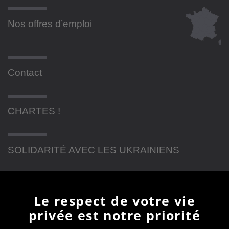
Nos offres d’emploi
Contact
CHARTES !
SOLIDARITÉ AVEC LES UKRAINIENS
Newsletter
Le respect de votre vie
privée est notre priorité
En vous inscrivant à la newsletter, vous recevrez