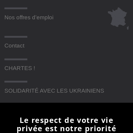
Nos offres d’emploi
Contact
CHARTES !
SOLIDARITÉ AVEC LES UKRAINIENS
Newsletter
Le respect de votre vie
privée est notre priorité
En vous inscrivant à la newsletter, vous recevrez